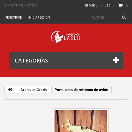
0
CONTACTE CON NOSOTROS
ESPAÑOL
USD
REGÍSTRATE
INICIAR SESIÓN
CATEGORÍAS
Archivos Gratis
Porta latas de refresco de avión