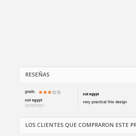
RESEÑAS
grado
cut egypt
cut egypt
very practical this design
25/03/2021
LOS CLIENTES QUE COMPRARON ESTE P