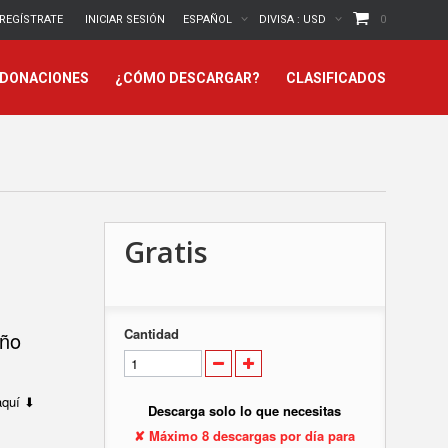
REGÍSTRATE
INICIAR SESIÓN
ESPAÑOL
DIVISA :
USD
0
 DONACIONES
¿CÓMO DESCARGAR?
CLASIFICADOS
Gratis
Cantidad
eño
 aquí ⬇
Descarga solo lo que necesitas
✘ Máximo 8 descargas por día para