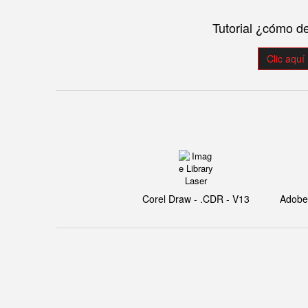
Tutorial ¿cómo d
Clic aquí
Corel Draw - .CDR - V13
Adobe I