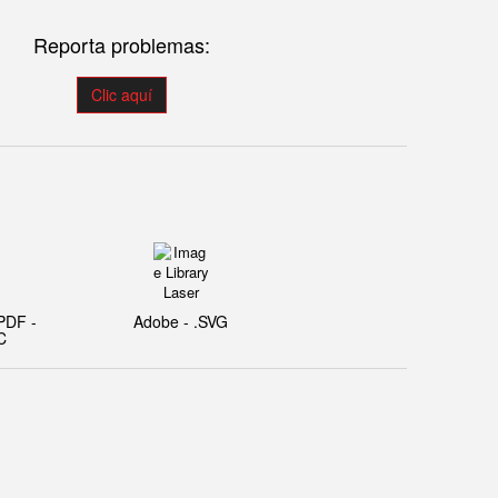
Reporta problemas:
Clic aquí
PDF -
Adobe - .SVG
C