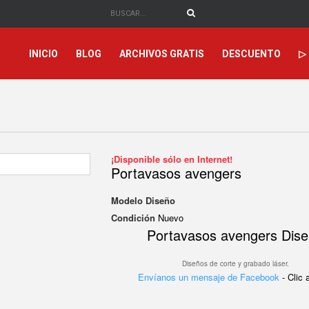
INICIO
BLOG
ARCHIVOS GRATIS
DESCUENTO
▷
¡Disponible sólo en Internet!
Portavasos avengers
Modelo
Diseño
Condición
Nuevo
Portavasos avengers Dis
Diseños de corte y grabado láser.
Envíanos un mensaje de Facebook
- Clic