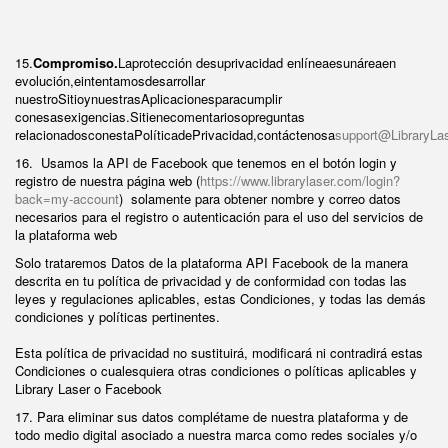
15.
Compromiso.
Laprotección desuprivacidad enlíneaesunáreaen
evolución,eintentamosdesarrollar
nuestroSitioynuestrasAplicacionesparacumplir
conesasexigencias.Sitienecomentariosopreguntas
relacionadosconestaPolíticadePrivacidad,contáctenosa
support@LibraryLa
16. Usamos la API de Facebook que tenemos en el botón login y
registro de nuestra página web (
https://www.librarylaser.com/login?
back=my-account
)
solamente para obtener nombre y correo datos
necesarios para el registro o autenticación para el uso del servicios de
la plataforma web
Solo trataremos Datos de la plataforma API Facebook de la manera
descrita en tu política de privacidad y de conformidad con todas las
leyes y regulaciones aplicables, estas Condiciones, y todas las demás
condiciones y políticas pertinentes.
Esta política de privacidad no sustituirá, modificará ni contradirá estas
Condiciones o cualesquiera otras condiciones o políticas aplicables y
Library Laser o Facebook
17. Para eliminar sus datos complétame de nuestra plataforma y de
todo medio digital asociado a nuestra marca como redes sociales y/o