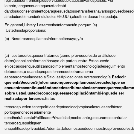
replicadosentremúltiplesservidoresubicadosenvariospaíses.Por
lotanto,tengaencuentaqueustedestá
dandosuconsentimientoparaquesusdatossetransfieranavariosproveedoresde
alrededordelmundo(incluidolosEE.UU.),alosfinesdeese hospedaje.
En general,Library Laserrecibeinformación porque: (a)
Ustednoslaproporciona;
(b) Nosotrosrecopilamosinformaciónsuya;y/o
(c) Lostercerosquecontratamos(como proveedoresde análisisde
datos)recopilaninformaciónsuya de partenuestra.Estosucede
enloscasosenqueutilizamosoimplementamostecnologíadeseguimiento
deterceros,o cuandoproporcionamosdeotramaneraa
esosterceroselacceso alSitio,lasAplicaciones yotratecnología.
Esdecir
que enlaSección3
(Informaciónquerecopilamossobreusted)
que se
encuentraacontinuacióndondedescribimoslasformasenquerecopilamo
sobre usted,ustedreconocequeesarecopilacióntambiénpuede ser
realizadapor terceros.
Estos
tercerospueden tenerpolíticasdeprivacidadpropiasalasqueseadhieren,
porloquenonecesariamente
seadheriránaestaPolíticadePrivacidad;noobstante,procuramoscontratar
tercerosquepubliquen
unapolíticadeprivacidad.Además,talcomosucedeconnuestrosproveedoresde