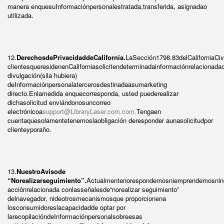
manera enquesuInformaciónpersonalestratada,transferida, asignadao
utilizada.
12.
DerechosdePrivacidaddeCalifornia.
LaSección1798.83delCaliforniaCi
clientesqueresidenenCaliforniasolicitendeterminadainformaciónrelacionada
divulgación(sila hubiera)
deInformaciónpersonalatercerosdestinadaasumarketing
directo.Enlamedida enquecorresponda, usted puederealizar
dichasolicitud enviándonosuncorreo
electrónicoa
support@LibraryLaser.com.com.
Tengaen
cuentaquesolamentetenemoslaobligación deresponder aunasolicitudpor
clienteyporaño.
13.
NuestroAvisode
“Norealizarseguimiento”.
Actualmentenorespondemosniemprendemosnin
acciónrelacionada conlasseñalesde“norealizar seguimiento”
delnavegador, nideotrosmecanismosque proporcionena
losconsumidoreslacapacidadde optar por
larecopilacióndeInformaciónpersonalsobreesas