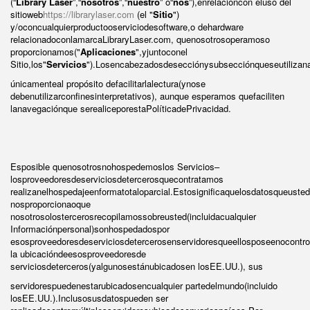
(“
Library Laser
”,“
nosotros
”,“
nuestro
” o“
nos
”),enrelacióncon eluso del
sitioweb
https://librarylaser.com
(el "
Sitio
")
y/oconcualquierproductooserviciodesoftware,o dehardware
relacionadoconlamarca
LibraryLaser.com
, quenosotrosoperamoso
proporcionamos("
Aplicaciones
",yjuntoconel
Sitio,los"
Servicios
").Losencabezadosdesecciónysubsecciónqueseutilizan
únicamenteal propósito defacilitarlalectura(ynose
debenutilizarconfinesinterpretativos), aunque esperamos quefaciliten
lanavegaciónque serealiceporestaPolíticadePrivacidad.
Esposible quenosotrosnohospedemoslos Servicios–
losproveedoresdeserviciosdetercerosquecontratamos
realizanelhospedajeenformatotaloparcial.Estosignificaquelosdatosqueusted
nosproporcionaoque
nosotrosolostercerosrecopilamossobreusted(incluidacualquier
Informaciónpersonal)sonhospedadospor
esosproveedoresdeserviciosdetercerosenservidoresqueellosposeenocontr
la ubicacióndeesosproveedoresde
serviciosdeterceros(yalgunosestánubicadosen losEE.UU.), sus
servidorespuedenestarubicadosencualquier partedelmundo(incluido
losEE.UU.).Inclusosusdatospueden ser