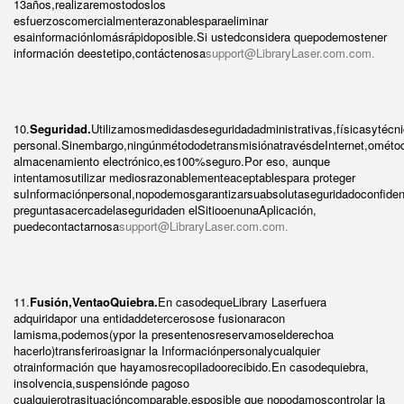
13años,realizaremostodoslos
esfuerzoscomercialmenterazonablesparaeliminar
esainformaciónlomásrápidoposible.Si ustedconsidera quepodemostener
información deestetipo,contáctenosa
support@LibraryLaser.com.com.
10.
Seguridad.
Utilizamosmedidasdeseguridadadministrativas,físicasytécni
personal.Sinembargo,ningúnmétododetransmisiónatravésdeInternet,ométo
almacenamiento electrónico,es100%seguro.Por eso, aunque
intentamosutilizar mediosrazonablementeaceptablespara proteger
suInformaciónpersonal,nopodemosgarantizarsuabsolutaseguridadoconfidenc
preguntasacercadelaseguridaden elSitiooenunaAplicación,
puedecontactarnosa
support@LibraryLaser.com.com.
11.
Fusión,VentaoQuiebra.
En casodequeLibrary Laserfuera
adquiridapor una entidaddetercerosose fusionaracon
lamisma,podemos(ypor la presentenosreservamoselderechoa
hacerlo)transferiroasignar la Informaciónpersonalycualquier
otrainformación que hayamosrecopiladoorecibido.En casodequiebra,
insolvencia,suspensiónde pagoso
cualquierotrasituacióncomparable,esposible que nopodamoscontrolar la