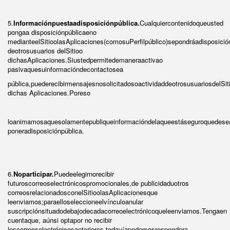
5.
Informaciónpuestaadisposiciónpública.
Cualquiercontenidoqueusted
pongaa disposiciónpúblicaeno
medianteelSitioolasAplicaciones(comosuPerfilpúblico)sepondráadisposició
deotrosusuarios delSitioo
dichasAplicaciones.Siustedpermitedemaneraactivao
pasivaquesuinformacióndecontactosea
pública,puederecibirmensajesnosolicitadosoactividaddeotrosusuariosdelSit
dichas Aplicaciones.Poreso
loanimamosaquesolamentepubliqueinformacióndelaqueestáseguroquedese
poneradisposiciónpública.
6.
Noparticipar.
Puedeelegirnorecibir
futuroscorreoselectrónicospromocionales,de publicidaduotros
correosrelacionadosconelSitioolasAplicacionesque
leenviamos;paraelloseleccioneelvínculoanular
suscripciónsituadodebajodecadacorreoelectrónicoqueleenviamos.Tengaen
cuentaque, aúnsi optapor no recibir
loscorreoselectrónicosanteriores,todavíapodemosrespondera