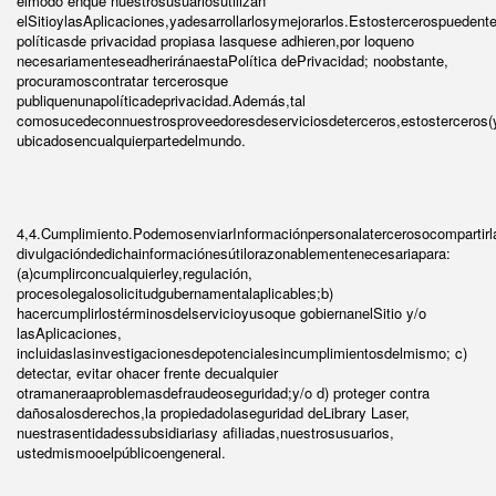
elmodo enque nuestrosusuariosutilizan
elSitioylasAplicaciones,yadesarrollarlosymejorarlos.Estostercerospuedent
políticasde privacidad propiasa lasquese adhieren,por loqueno
necesariamenteseadheriránaestaPolítica dePrivacidad; noobstante,
procuramoscontratar tercerosque
publiquenunapolíticadeprivacidad.Además,tal
comosucedeconnuestrosproveedoresdeserviciosdeterceros,estosterceros(
ubicadosencualquierpartedelmundo.
4,4.Cumplimiento.PodemosenviarInformaciónpersonalatercerosocompartirl
divulgacióndedichainformaciónesútilorazonablementenecesariapara:
(a)cumplirconcualquierley,regulación,
procesolegalosolicitudgubernamentalaplicables;b)
hacercumplirlostérminosdelservicioyusoque gobiernanelSitio y/o
lasAplicaciones,
incluidaslasinvestigacionesdepotencialesincumplimientosdelmismo; c)
detectar, evitar ohacer frente decualquier
otramaneraaproblemasdefraudeoseguridad;y/o d) proteger contra
dañosalosderechos,la propiedadolaseguridad deLibrary Laser,
nuestrasentidadessubsidiariasy afiliadas,nuestrosusuarios,
ustedmismooelpúblicoengeneral.