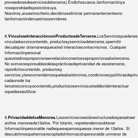
proveedoresdeserviciosdeterceros).Endichoscasos,lainformaciónya
nosepondráadisposiciónsuya.
Nosotros,anuestrocriterio,decidimoseliminar permanentementeono
lainformacióndenuestrosservidores.
8.
VínculoseInteracciónconProductosdeTerceros.
LosServiciospuedenes
vinculadosconcontenido, productosyserviciosdeterceros,opermitir
decualquier otramaneraqueusted interactúeconlosmismos. Cualquier
Informaciónpersonal
queustednosproporcioneenrelaciónconestosseproporcionaalosterceros.
No somosresponsablesdelasprácticasdeprivacidad de esosterceros,
nipordichocontenido, productosy
servicios,ylerecomendamosquelealostérminos,condicionesypolíticasdepri
cadaunode los
tercerosconcuyocontenido,productososerviciosusteddecideinteractuar
oquedeseautilizar.
9.
PrivacidaddelosMenores.
Losserviciosnoestánestructuradosparaatraer
aniños menoresde13años. Por lotanto, nopretendemosobtener
Informaciónpersonalde nadiequesepamosquesea menor de 13años. Si
descubrimosquehemosrecopiladoInformaciónpersonalde unmenor de