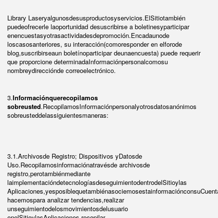
Library Laseryalgunosdesusproductosyservicios.ElSitiotambién
puedeofrecerle laoportunidad desuscribirse a boletinesyparticipar
enencuestasyotrasactividadesdepromoción.Encadaunode
loscasosanteriores, su interacción(comoresponder en elforode
blog,suscribirseaun boletínoparticipar deunaencuesta) puede requerir
que proporcione determinadaInformaciónpersonalcomosu
nombreydirecciónde correoelectrónico.
3.
Informaciónquerecopilamos
sobreusted
.RecopilamosInformaciónpersonalyotrosdatosanónimos
sobreusteddelassiguientesmaneras:
3.1.Archivosde Registro; Dispositivos yDatosde
Uso.Recopilamosinformaciónatravésde archivosde
registro,perotambiénmediante
laimplementacióndetecnologíasdeseguimientodentrodelSitioylas
Aplicaciones,yesposiblequetambiénasociemosestainformaciónconsuCuent
hacemospara analizar tendencias,realizar
unseguimientodelosmovimientosdelusuario
enelSitioylasAplicaciones,recopilar