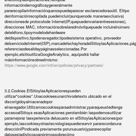
informacióndemográficaygeneralmente
pararecopilarinformaciónquenospuedeparecer esclarecedoraoútil. Eltipo
deinformaciónrecopilada puedeincluir(aunquenode maneraexclusiva)
direccionesde protocolode Internet(IP,quepuedenvariarentresesiones),
direcciones MAC, informaciónsobrelaredmóvilquepuede incluirelnúmero
deteléfono,tipoymodelodehardware
deldispositivo,tipodenavegador,tipodesistema operativo, proveedor
delserviciodeInternet(ISP),marcadefechayhoradelSitioylasAplicaciones,pá
referenciaodesalidaypáginasseleccionadas.Por
ejemplo,elsitioutilizaGoogleAnalytics, aquípodrá hallar
másinformaciónsobreelmismo:
https://www.google.com/intl/en/policies/privacy/partners/.
3.2.Cookies.ElSitioylasAplicacionespueden
utilizar"cookies".Unacookieesunarchivodetexto ubicado en el
discorígidoyalmacenadopor
elnavegador.Utilizamoscookiesparaadministrar,yparaqueustedtenga
accesoalSitioya esasAplicaciones;perotambién laspodemosutilizar
paramejorar laexperiencia delusuario en elSitioylasAplicaciones(por
ejemplo,lascookiesyotrastecnologíaspuedenservir pararecordaruna
direcciónIPindicada previamente porunusuario)ypararecopilar
datosestadísticosoanónimossobrecómo