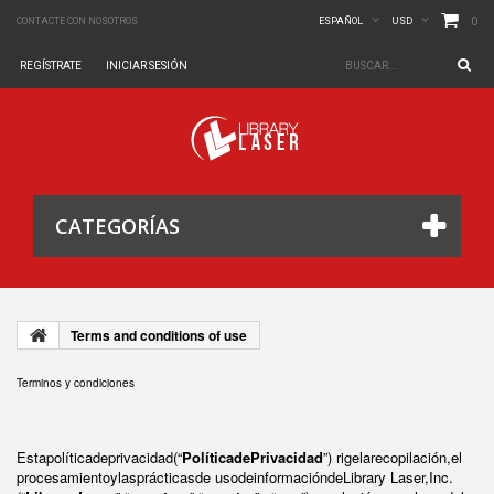
0
CONTACTE CON NOSOTROS
ESPAÑOL
USD
REGÍSTRATE
INICIAR SESIÓN
CATEGORÍAS
Terms and conditions of use
Terminos y condiciones
Estapolíticadeprivacidad(“
PolíticadePrivacidad
”) rigelarecopilación,el
procesamientoylasprácticasde usodeinformacióndeLibrary Laser,Inc.