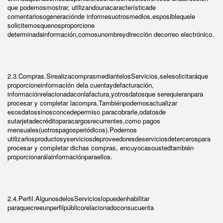
que podemosmostrar, utilizandounacaracterísticade
comentariosogeneraciónde informesuotrosmedios,esposiblequele
solicitemosquenosproporcione
determinadainformación,comosunombreydirección decorreo electrónico.
2.3.Compras.SirealizacomprasmediantelosServicios,selesolicitaráque
proporcioneinformación dela cuentaydefacturación,
informaciónrelacionadaconlafactura,yotrosdatosque serequieranpara
procesar y completar lacompra.Tambiénpodemosactualizar
esosdatossinosconcedepermiso paracobrarle,odatosde
sutarjetadecréditoparacargosrecurrentes,como pagos
mensuales(uotrospagosperiódicos).Podemos
utilizarlosproductosyserviciosdeproveedoresdeserviciosdetercerospara
procesar y completar dichas compras, encuyocasoustedtambién
proporcionarálainformaciónparaellos.
2.4.Perfil.AlgunosdelosServicioslopuedenhabilitar
paraquecreeunperfilpúblicorelacionadoconsucuenta