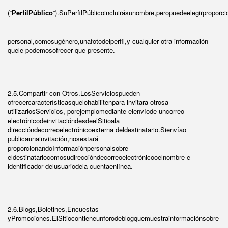
(“
PerfilPúblico
”).SuPerfilPúblicoincluirásunombre,peropuedeelegirproporci
personal,comosugénero,unafotodelperfil,y cualquier otra información
quele podemosofrecer que presente.
2.5.Compartir con Otros.LosServiciospueden
ofrecercaracterísticasquelohabilitenpara invitara otrosa
utilizarlosServicios, porejemplomediante elenvíode uncorreo
electrónicodeinvitacióndesdeelSitioala
direccióndecorreoelectrónicoexterna deldestinatario.Sienvíao
publicaunainvitación,nosestará
proporcionandoInformaciónpersonalsobre
eldestinatariocomosudireccióndecorreoelectrónicooelnombre e
identificador delusuariodela cuentaenlínea.
2.6.Blogs,Boletines,Encuestas
yPromociones.ElSitiocontieneunforodeblogquemuestrainformaciónsobre