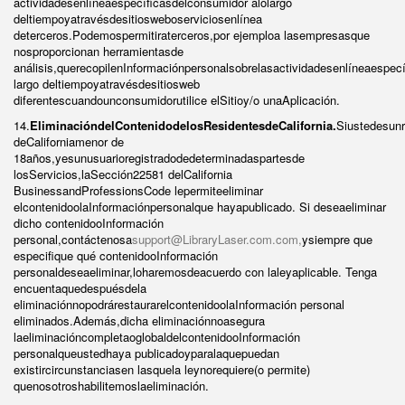
actividadesenlíneaespecíficasdelconsumidor alolargo
deltiempoyatravésdesitiosweboserviciosenlínea
deterceros.Podemospermitiraterceros,por ejemploa lasempresasque
nosproporcionan herramientasde
análisis,querecopilenInformaciónpersonalsobrelasactividadesenlíneaespec
largo deltiempoyatravésdesitiosweb
diferentescuandounconsumidorutilice elSitioy/o unaAplicación.
14.
EliminacióndelContenidodelosResidentesdeCalifornia.
Siustedesunr
deCaliforniamenor de
18años,yesunusuarioregistradodedeterminadaspartesde
losServicios,laSección22581 delCalifornia
BusinessandProfessionsCode lepermiteeliminar
elcontenidoolaInformaciónpersonalque hayapublicado. Si deseaeliminar
dicho contenidooInformación
personal,contáctenosa
support@LibraryLaser.com.com,
ysiempre que
especifique qué contenidooInformación
personaldeseaeliminar,loharemosdeacuerdo con laleyaplicable. Tenga
encuentaquedespuésdela
eliminaciónnopodrárestaurarelcontenidoolaInformación personal
eliminados.Además,dicha eliminaciónnoasegura
laeliminacióncompletaoglobaldelcontenidooInformación
personalqueustedhaya publicadoyparalaquepuedan
existircircunstanciasen lasquela leynorequiere(o permite)
quenosotroshabilitemoslaeliminación.