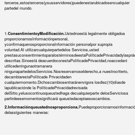
terceros,estosterceros(ysusservidores)puedenestarubicadosencualquier
partedel mundo.
1.
ConsentimientoyModificación.
Ustednoestá legalmente obligadoa
proporcionarnosInformaciónpersonal,
yconfirmaquenosproporcionaInformación personalpor supropia
voluntad.Al utilizarcualquierpartedelos Servicios,usted
prestasuconsentimientoparalostérminosdeestaPolíticadePrivacidadylasprá
descritas.Sinoestá deacuerdoconestaPolíticadePrivacidad,noaccedani
utilicedeningunaotramanera
ningunapartedelosServicios.Nosreservamoselderecho,a nuestrocriterio,
decambiarestaPolíticade Privacidaden
cualquiermomento.Dichoscambiosentraránenvigora losdiez(10)díasde
lapublicaciónde la PolíticadePrivacidadrevisada
delSitio,yelusocontinuoqueustedhaga decualquierparte delosServiciosa
partirdeesemomentosignificará queustedaceptaesoscambios.
2
.Informaciónqueustednosproporciona.
Puedeproporcionarnosinformaci
delassiguientes maneras: