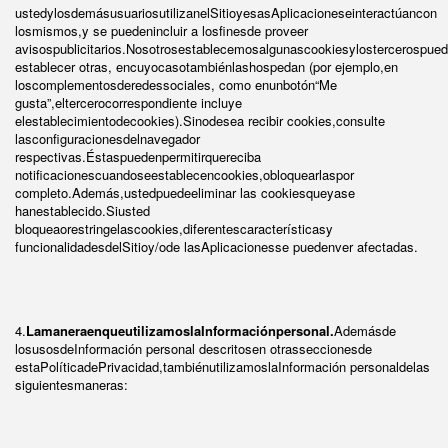
ustedylosdemásusuariosutilizanelSitioyesasAplicacioneseinteractúancon
losmismos,y se puedenincluir a losfinesde proveer
avisospublicitarios.Nosotrosestablecemosalgunascookiesylostercerospue
establecer otras, encuyocasotambiénlashospedan (por ejemplo,en
loscomplementosderedessociales, como enunbotón“Me
gusta”,eltercerocorrespondiente incluye
elestablecimientodecookies).Sinodesea recibir cookies,consulte
lasconfiguracionesdelnavegador
respectivas.Éstaspuedenpermitirquereciba
notificacionescuandoseestablecencookies,obloquearlaspor
completo.Además,ustedpuedeeliminar las cookiesqueyase
hanestablecido.Siusted
bloqueaorestringelascookies,diferentescaracterísticasy
funcionalidadesdelSitioy/ode lasAplicacionesse puedenver afectadas.
4.
LamaneraenqueutilizamoslaInformaciónpersonal.
Ademásde
losusosdeInformación personal descritosen otrasseccionesde
estaPolíticadePrivacidad,tambiénutilizamoslaInformación personaldelas
siguientesmaneras: