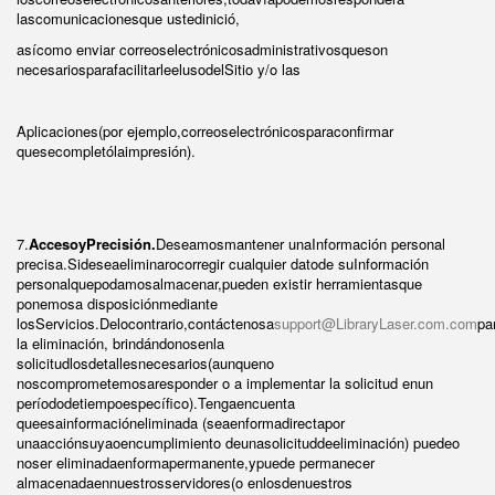
lascomunicacionesque ustedinició,
asícomo enviar correoselectrónicosadministrativosqueson
necesariosparafacilitarleelusodelSitio y/o las
Aplicaciones(por ejemplo,correoselectrónicosparaconfirmar
quesecompletólaimpresión).
7.
AccesoyPrecisión.
Deseamosmantener unaInformación personal
precisa.Sideseaeliminarocorregir cualquier datode suInformación
personalquepodamosalmacenar,pueden existir herramientasque
ponemosa disposiciónmediante
losServicios.Delocontrario,contáctenosa
support@LibraryLaser.com.com
pa
la eliminación, brindándonosenla
solicitudlosdetallesnecesarios(aunqueno
noscomprometemosaresponder o a implementar la solicitud enun
períododetiempoespecífico).Tengaencuenta
queesainformacióneliminada (seaenformadirectapor
unaacciónsuyaoencumplimiento deunasolicituddeeliminación) puedeo
noser eliminadaenformapermanente,ypuede permanecer
almacenadaennuestrosservidores(o enlosdenuestros