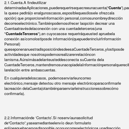
2.1.Cuenta.A findeutilizar
determinadasAplicaciones,puederequerirsequecreeunacuenta(“
Cuenta
”),pa
la quese pedirá(o enalgunoscasos,esposiblequesólosele ofrezcala
opción) que proporcioneInformación personal,comosunombreydirección
decorreoelectrónico.Tambiénpodemosofrecer laopción decrear una
Cuentaatravésdelaconexión con una cuentadeterceros(una
"
CuentadeTerceros
"),en cuyocasose requeriráqueusted apruebela
conexión asícomolostiposde información(quepuedenincluirInformación
Personal)
queseponenanuestradisposicióndesdeesaCuentadeTerceros,ylostiposde
actividadesque nosotrospodemosrealizarenrelacióncon
lamisma.Aúnsimásadelanteusteddesconecta suCuenta dela
CuentadeTerceros,mantendremosunacopiadelaInformaciónpersonalquerec
larelación entre ambascuentas.
En cualquieradeloscasos, podemosenviarleuncorreo
electrónico,mensaje detextou otro mensaje electrónicoparaconfirmarle
lacreación delaCuenta(otambiénparaenviarleinstruccionessobrecómo
confirmarla).
2.2.Informaciónde ‘Contacto’.Si nosenvíaunasolicitud
de“Contacto”,yaseamedianteelenvío deun formulario
enlíneaquehacemosdisponible,oconuncorreoelectrónicoa unadirección