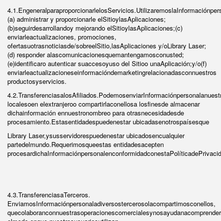
4.1.EngeneralparaproporcionarlelosServicios.UtilizaremoslaInformaciónper
(a) administrar y proporcionarle elSitioylasAplicaciones;
(b)seguirdesarrollandoy mejorando elSitioylasAplicaciones;(c)
enviarleactualizaciones, promociones,
ofertasuotrasnoticiasde/sobreelSitio,lasAplicaciones y/oLibrary Laser;
(d) responder alascomunicacionesquemantengamosconusted;
(e)identificaro autenticar suaccesoyuso del Sitioo unaAplicación;y/o(f)
enviarleactualizacioneseinformacióndemarketingrelacionadasconnuestros
productosyservicios.
4.2.TransferenciasalosAfiliados.PodemosenviarInformaciónpersonalanuestr
localesoen elextranjeroo compartirlaconellosa losfinesde almacenar
dichainformación ennuestronombreo para otrasnecesidadesde
procesamiento.Estasentidadespuedenestar ubicadasenotrospaísesque
Library Laser,ysusservidorespuedenestar ubicadosencualquier
partedelmundo.Requerimosqueestas entidadesacepten
procesardichaInformaciónpersonalenconformidadconestaPolíticadePrivaci
4.3.TransferenciasaTerceros.
EnviamosInformaciónpersonaladiversostercerosolacompartimosconellos,
quecolaboranconnuestrasoperacionescomercialesynosayudanacomprender