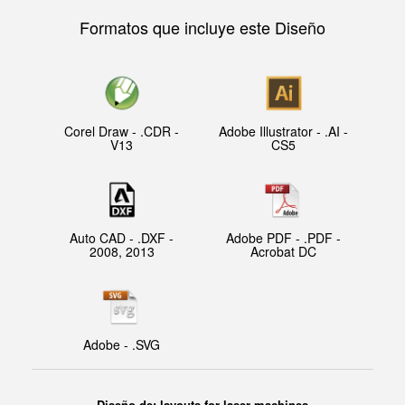
Formatos que incluye este Diseño
Corel Draw - .CDR -
Adobe Illustrator - .AI -
V13
CS5
Auto CAD - .DXF -
Adobe PDF - .PDF -
2008, 2013
Acrobat DC
Adobe - .SVG
Diseño de: layouts for laser machines