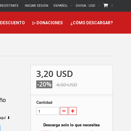
REGÍSTRATE
INICIAR SESIÓN
ESPAÑOL
DIVISA :
USD
0
DESCUENTO
▷ DONACIONES
¿CÓMO DESCARGAR?
3,20 USD
-20%
4,00 USD
eño
Cantidad
 aquí ⬇
Descarga solo lo que necesitas