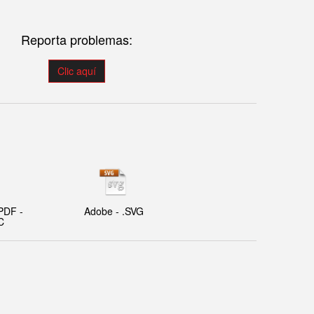
Reporta problemas:
Clic aquí
PDF -
Adobe - .SVG
C