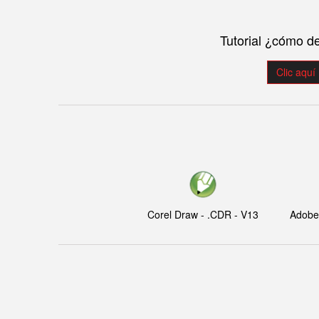
Tutorial ¿cómo d
Clic aquí
Corel Draw - .CDR - V13
Adobe I