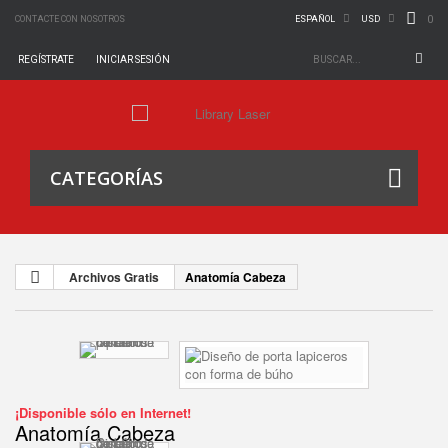
0
CONTACTE CON NOSOTROS
ESPAÑOL
USD
REGÍSTRATE
INICIAR SESIÓN
CATEGORÍAS
Archivos Gratis
Anatomía Cabeza
¡Disponible sólo en Internet!
Anatomía Cabeza