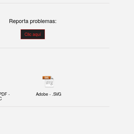
Reporta problemas:
Clic aquí
PDF -
Adobe - .SVG
C