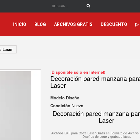
INICIO
BLOG
ARCHIVOS GRATIS
DESCUENTO
▷
e Laser
¡Disponible sólo en Internet!
Decoración pared manzana par
Laser
Modelo
Diseño
Condición
Nuevo
Decoración pared manzana par
Laser
Archivos DXF para Corte Laser Gratis en F
ormato de Archivo 
Diseños de corte y grabado láser.