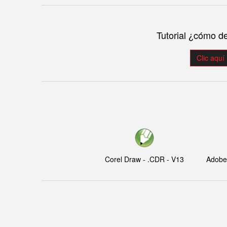
Tutorial ¿cómo d
Clic aquí
Corel Draw - .CDR - V13
Adobe I