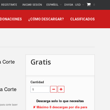
REGÍSTRATE
INICIAR SESIÓN
ESPAÑOL
DIVISA :
USD
0
 DONACIONES
¿CÓMO DESCARGAR?
CLASIFICADOS
Gratis
a Corte
Cantidad
a Corte
Descarga solo lo que necesitas
para corte laser
✘ Máximo 8 descargas por día para