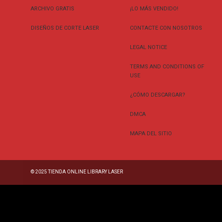
ARCHIVO GRATIS
¡LO MÁS VENDIDO!
DISEÑOS DE CORTE LASER
CONTACTE CON NOSOTROS
LEGAL NOTICE
TERMS AND CONDITIONS OF
USE
¿CÓMO DESCARGAR?
DMCA
MAPA DEL SITIO
© 2025
TIENDA ONLINE LIBRARY LASER