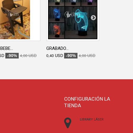
BEBE...
GRABADO...
GRABADO...
SD
4,00 USD
0,40 USD
4,00 USD
0,40 USD
-90%
-90%
-90
CONFIGURACIÓN LA
TIENDA
LIBRARY LÁSER