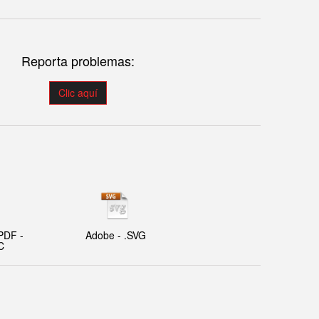
Reporta problemas:
Clic aquí
PDF -
Adobe - .SVG
C