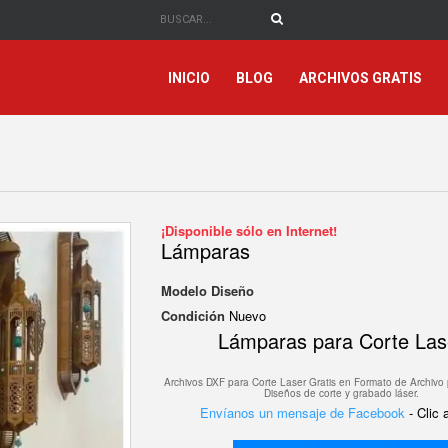
INICIO
BLOG
ARCHIVOS GRATIS
¡Disponible sólo en Internet!
Lámparas
Modelo
Diseño
Condición
Nuevo
Lámparas para Corte Las
Archivos DXF para Corte Laser Gratis en F
ormato de Archivo 
Diseños de corte y grabado láser.
Envíanos un mensaje de Facebook
- Clic