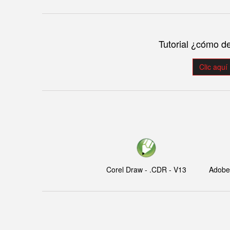
Tutorial ¿cómo d
Clic aquí
Corel Draw - .CDR - V13
Adobe I