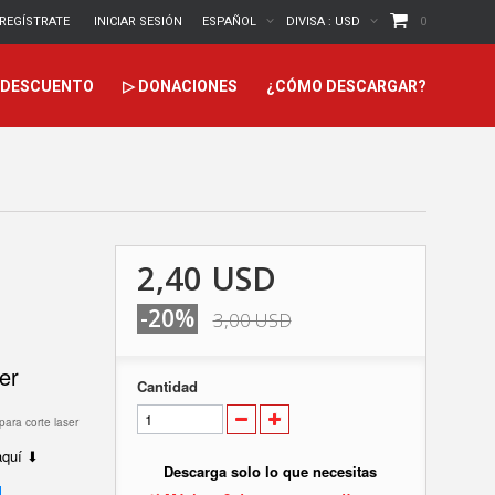
REGÍSTRATE
INICIAR SESIÓN
ESPAÑOL
DIVISA :
USD
0
DESCUENTO
▷ DONACIONES
¿CÓMO DESCARGAR?
2,40 USD
-20%
3,00 USD
er
Cantidad
para corte laser
 aquí ⬇
Descarga solo lo que necesitas