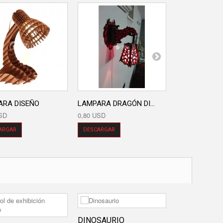
ARA DISEÑO
LAMPARA DRAGÓN DI...
LÁMPARA CO
SD
0,80 USD
3,20 USD
ARGAR
DESCARGAR
DESCARGAR
DINOSAURIO