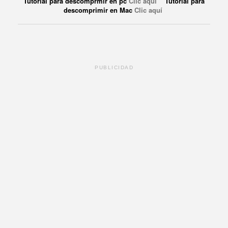
Tutorial para descomprmir en pc
Clic aquí
Tutorial para
descomprimir en Mac
Clic aquí
PUBLICIDAD