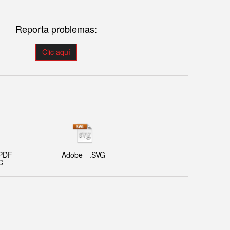
Reporta problemas:
Clic aquí
PDF -
Adobe - .SVG
C