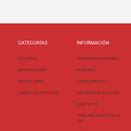
CATEGORÍAS
INFORMACIÓN
DESCUENTO
PROMOCIONES ESPECIALES
ARCHIVOS GRATIS
NOVEDADES
ARCHIVO GRATIS
¡LO MÁS VENDIDO!
DISEÑOS DE CORTE LASER
CONTACTE CON NOSOTROS
LEGAL NOTICE
TERMS AND CONDITIONS OF
USE