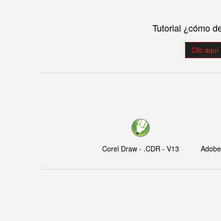
Tutorial ¿cómo d
Clic aquí
Corel Draw - .CDR - V13
Adobe I