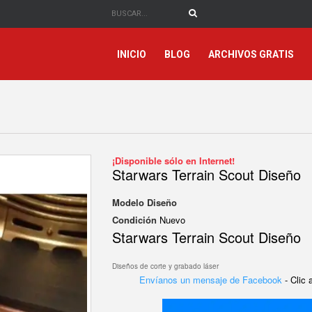
INICIO
BLOG
ARCHIVOS GRATIS
¡Disponible sólo en Internet!
Starwars Terrain Scout Diseño
Modelo
Diseño
Condición
Nuevo
Starwars Terrain Scout Diseño
Diseños de corte y grabado láser
Envíanos un mensaje de Facebook
- Clic