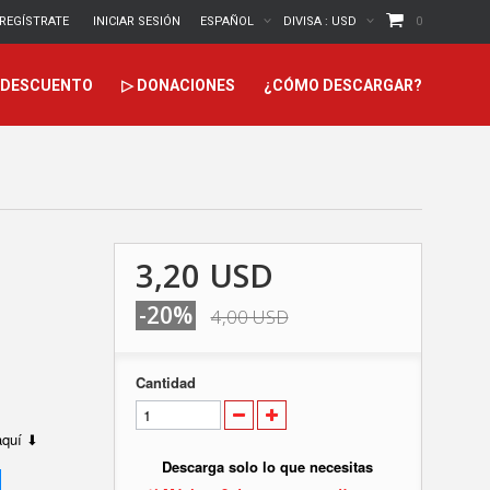
REGÍSTRATE
INICIAR SESIÓN
ESPAÑOL
DIVISA :
USD
0
DESCUENTO
▷ DONACIONES
¿CÓMO DESCARGAR?
3,20 USD
-20%
4,00 USD
Cantidad
 aquí ⬇
Descarga solo lo que necesitas