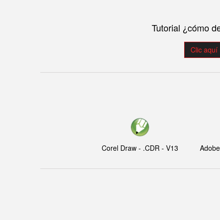
Tutorial ¿cómo d
Clic aquí
Corel Draw - .CDR - V13
Adobe I