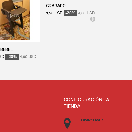
GRABADO...
GRABADO...
3,20 USD
4,00 USD
3,20 USD
-20%
-20
BEBE...
SD
4,00 USD
-20%
CONFIGURACIÓN LA
TIENDA
LIBRARY LÁSER