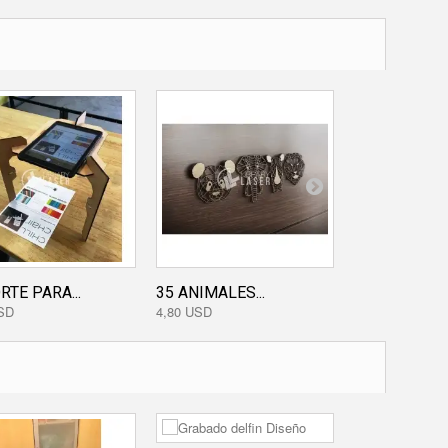
TE PARA...
35 ANIMALES...
OVERWATCH..
SD
4,80 USD
4,00 USD