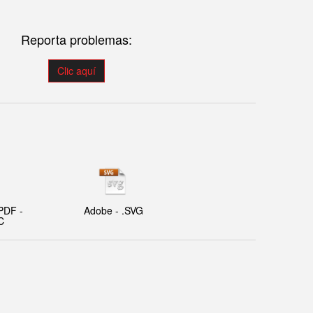
Reporta problemas:
Clic aquí
PDF -
Adobe - .SVG
C