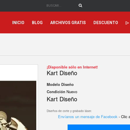
INICIO
BLOG
ARCHIVOS GRATIS
DESCUENTO
▷
¡Disponible sólo en Internet!
Kart Diseño
Modelo
Diseño
Condición
Nuevo
Kart Diseño
Diseños de corte y grabado láser.
Envíanos un mensaje de Facebook
- Clic