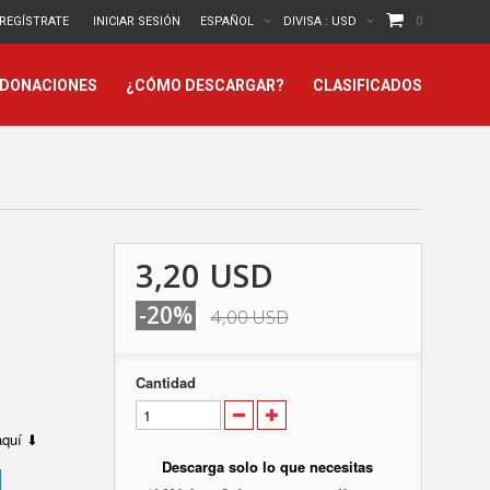
REGÍSTRATE
INICIAR SESIÓN
ESPAÑOL
DIVISA :
USD
0
 DONACIONES
¿CÓMO DESCARGAR?
CLASIFICADOS
3,20 USD
-20%
4,00 USD
Cantidad
 aquí ⬇
Descarga solo lo que necesitas