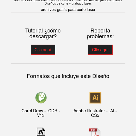
Archivos DXF para Corte Laser Gratis en F
ormato de Archivo para corte laser
Diseños de corte y grabado láser.
archivos gratis para corte laser
Tutorial ¿cómo
Reporta
descargar?
problemas:
Clic aquí
Clic aquí
Formatos que incluye este Diseño
Corel Draw - .CDR -
Adobe Illustrator - .AI -
V13
CS5