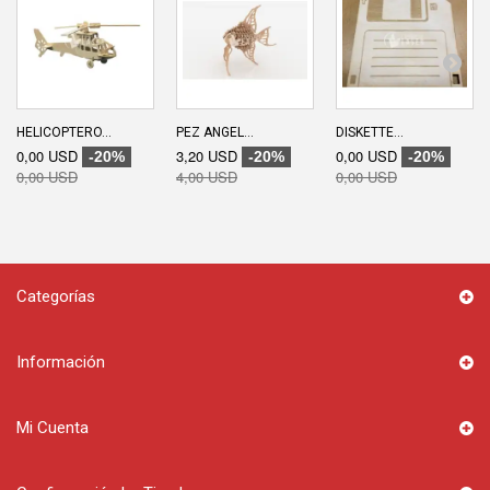
HELICOPTERO...
PEZ ANGEL...
DISKETTE...
0,00 USD
3,20 USD
0,00 USD
-20%
-20%
-20%
0,00 USD
4,00 USD
0,00 USD
Categorías
Información
Mi Cuenta