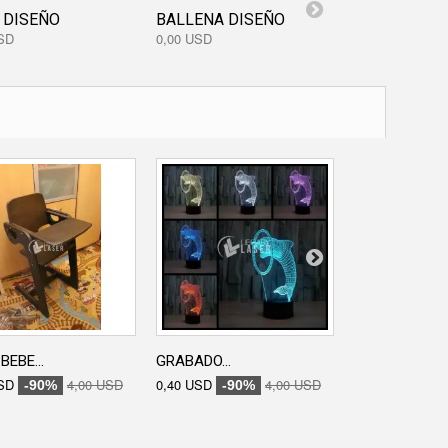
 DISEÑO
BALLENA DISEÑO
GLOBO...
SD
0,00 USD
0,50 USD
BEBE...
GRABADO...
GRABADO...
SD
4,00 USD
0,40 USD
4,00 USD
0,40 USD
-90%
-90%
-90