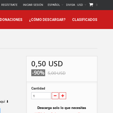
REGÍSTRATE
INICIAR SESIÓN
ESPAÑOL
DIVISA :
USD
0
 DONACIONES
¿CÓMO DESCARGAR?
CLASIFICADOS
0,50 USD
-90%
5,00 USD
Cantidad
 aquí ⬇
Descarga solo lo que necesitas