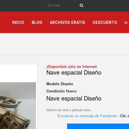
INICIO
BLOG
ARCHIVOS GRATIS
DESCUENTO
▷
¡Disponible sólo en Internet!
Nave espacial Diseño
Modelo
Diseño
Condición
Nuevo
Nave espacial Diseño
Diseños de corte y grabado láser.
Envíanos un mensaje de Facebook
- Clic