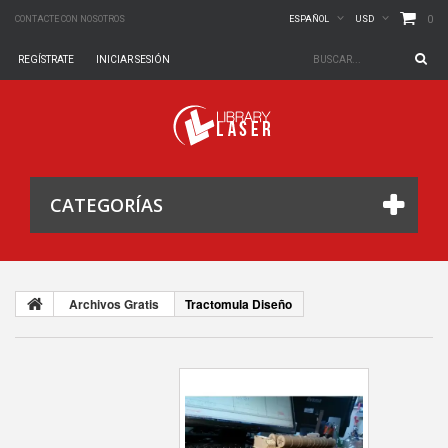
0
CONTACTE CON NOSOTROS
ESPAÑOL
USD
REGÍSTRATE
INICIAR SESIÓN
CATEGORÍAS
Archivos Gratis
Tractomula Diseño