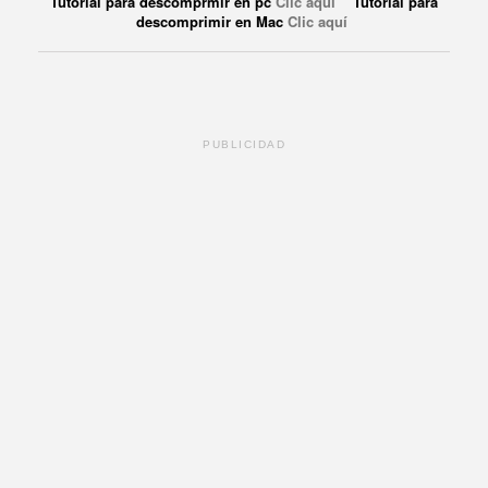
Tutorial para descomprmir en pc
Clic aquí
Tutorial para
descomprimir en Mac
Clic aquí
PUBLICIDAD