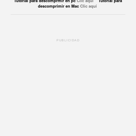
Tutorial para descomprmir en pc
Clic aquí
Tutorial para
descomprimir en Mac
Clic aquí
PUBLICIDAD