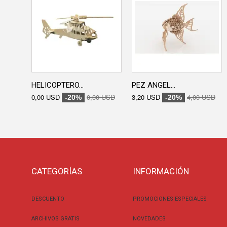
HELICOPTERO...
PEZ ANGEL...
0,00 USD
0,00 USD
3,20 USD
4,00 USD
-20%
-20%
CATEGORÍAS
INFORMACIÓN
DESCUENTO
PROMOCIONES ESPECIALES
ARCHIVOS GRATIS
NOVEDADES