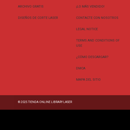
ARCHIVO GRATIS
¡LO MÁS VENDIDO!
DISEÑOS DE CORTE LASER
CONTACTE CON NOSOTROS
LEGAL NOTICE
TERMS AND CONDITIONS OF
USE
¿CÓMO DESCARGAR?
DMCA
MAPA DEL SITIO
© 2025
TIENDA ONLINE LIBRARY LASER