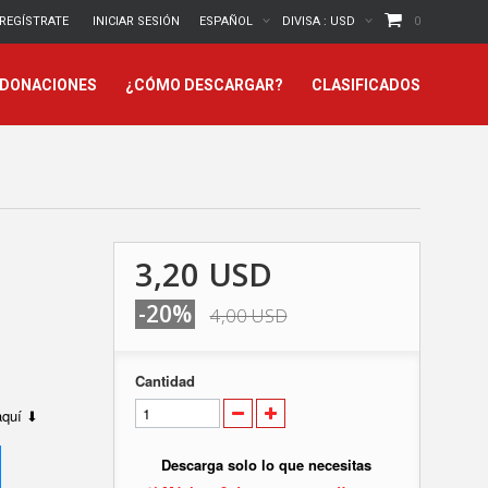
REGÍSTRATE
INICIAR SESIÓN
ESPAÑOL
DIVISA :
USD
0
 DONACIONES
¿CÓMO DESCARGAR?
CLASIFICADOS
3,20 USD
-20%
4,00 USD
Cantidad
 aquí ⬇
Descarga solo lo que necesitas