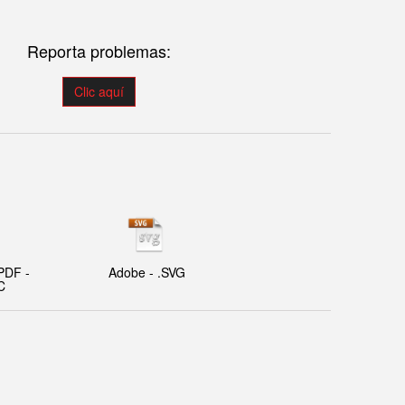
Reporta problemas:
Clic aquí
PDF -
Adobe - .SVG
C