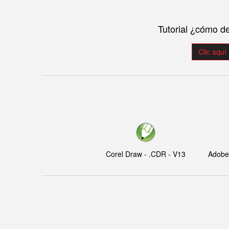
Tutorial ¿cómo d
Clic aquí
Corel Draw - .CDR - V13
Adobe I