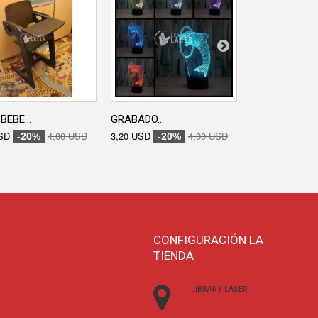
BEBE...
GRABADO...
GRABADO...
SD
4,00 USD
3,20 USD
4,00 USD
3,20 USD
-20%
-20%
-20
CONFIGURACIÓN LA
TIENDA
LIBRARY LÁSER