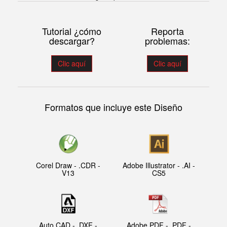
Tutorial ¿cómo
Reporta
descargar?
problemas:
Clic aquí
Clic aquí
Formatos que incluye este Diseño
Corel Draw - .CDR -
Adobe Illustrator - .AI -
V13
CS5
Auto CAD - .DXF -
Adobe PDF - .PDF -