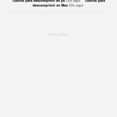
Tutorial para descomprmir en pc
Clic aquí
Tutorial para
descomprimir en Mac
Clic aquí
PUBLICIDAD