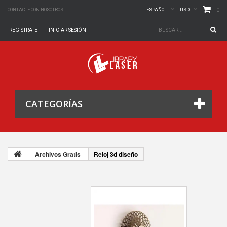
0
CONTACTE CON NOSOTROS
ESPAÑOL
USD
REGÍSTRATE
INICIAR SESIÓN
CATEGORÍAS
Archivos Gratis
Reloj 3d diseño