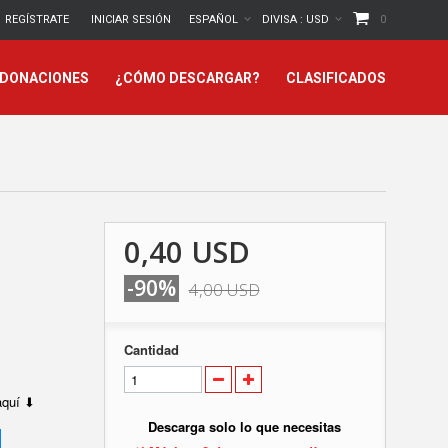
REGÍSTRATE
INICIAR SESIÓN
ESPAÑOL
DIVISA :
USD
0
 DONACIONES
¿CÓMO DESCARGAR?
CLASIFICADOS
0,40 USD
-90%
4,00 USD
Cantidad
 aquí ⬇
Descarga solo lo que necesitas