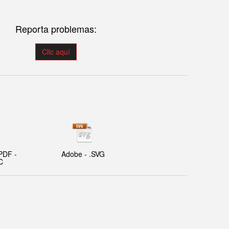
Reporta problemas:
Clic aquí
PDF -
Adobe - .SVG
C