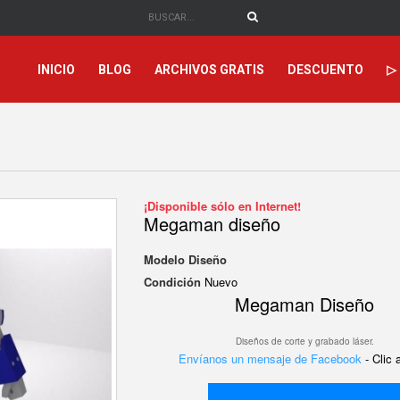
INICIO
BLOG
ARCHIVOS GRATIS
DESCUENTO
▷
¡Disponible sólo en Internet!
Megaman diseño
Modelo
Diseño
Condición
Nuevo
Megaman Diseño
Diseños de corte y grabado láser.
Envíanos un mensaje de Facebook
- Clic