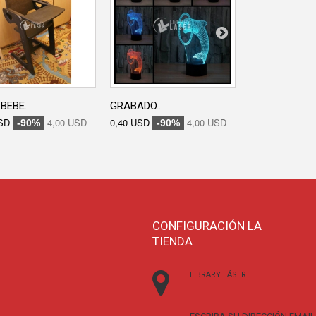
GRABADO...
0,40 USD
-90
BEBE...
GRABADO...
SD
4,00 USD
0,40 USD
4,00 USD
-90%
-90%
CONFIGURACIÓN LA
TIENDA
LIBRARY LÁSER