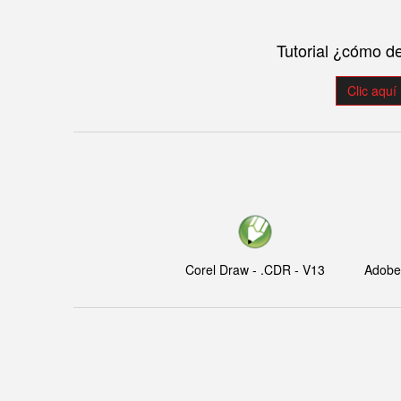
Tutorial ¿cómo d
Clic aquí
Corel Draw - .CDR - V13
Adobe I