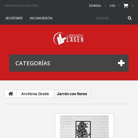
0
CONTACTE CON NOSOTROS
ESPAÑOL
USD
REGÍSTRATE
INICIAR SESIÓN
CATEGORÍAS
Archivos Gratis
Jarrón con flores