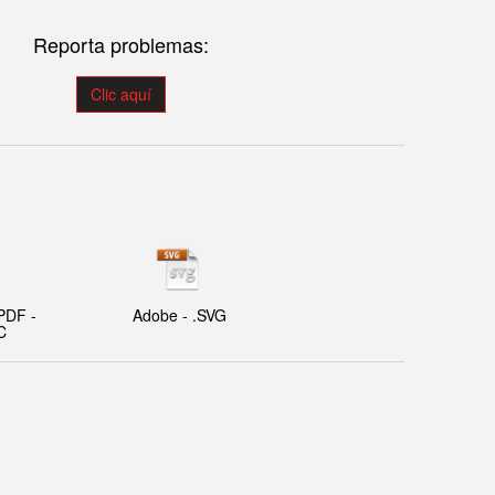
Reporta problemas:
Clic aquí
PDF -
Adobe - .SVG
C