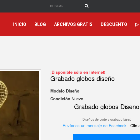
INICIO
BLOG
ARCHIVOS GRATIS
DESCUENTO
▷
¡Disponible sólo en Internet!
Grabado globos diseño
Modelo
Diseño
Condición
Nuevo
Grabado globos Diseño
Diseños de corte y grabado láser.
Envíanos un mensaje de Facebook
- Clic