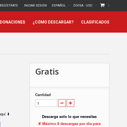
REGÍSTRATE
INICIAR SESIÓN
ESPAÑOL
DIVISA :
USD
0
 DONACIONES
¿CÓMO DESCARGAR?
CLASIFICADOS
Gratis
Cantidad
 aquí ⬇
Descarga solo lo que necesitas
✘ Máximo 8 descargas por día para