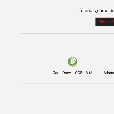
Tutorial ¿cómo d
Clic aquí
Corel Draw - .CDR - V13
Adobe I