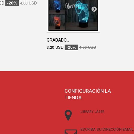
SD
4,00 USD
3,20 USD
-20%
-20
GRABADO...
3,20 USD
4,00 USD
-20%
CONFIGURACIÓN LA
TIENDA
LIBRARY LÁSER
ESCRIBA SU DIRECCIÓN EMAIL