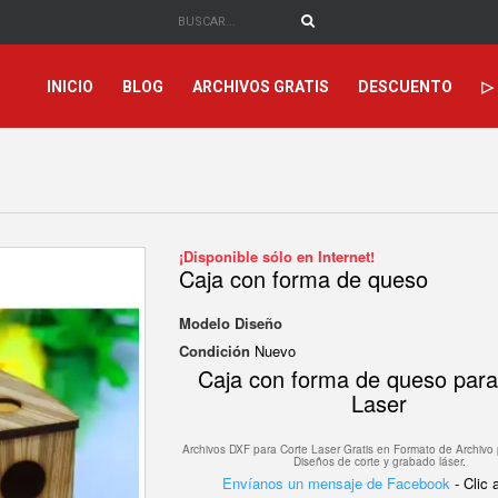
INICIO
BLOG
ARCHIVOS GRATIS
DESCUENTO
▷
¡Disponible sólo en Internet!
Caja con forma de queso
Modelo
Diseño
Condición
Nuevo
Caja con forma de queso para
Laser
Archivos DXF para Corte Laser Gratis en F
ormato de Archivo 
Diseños de corte y grabado láser.
Envíanos un mensaje de Facebook
- Clic