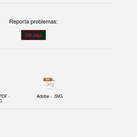
Reporta problemas:
Clic aquí
PDF -
Adobe - .SVG
C