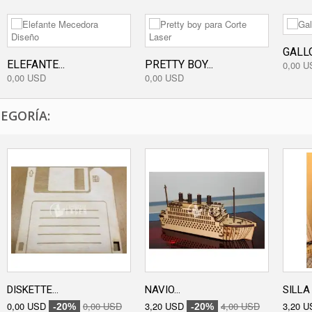
GALL
ELEFANTE...
PRETTY BOY...
0,00 U
0,00 USD
0,00 USD
EGORÍA:
DISKETTE...
NAVIO...
SILLA 
0,00 USD
0,00 USD
3,20 USD
4,00 USD
3,20 U
-20%
-20%