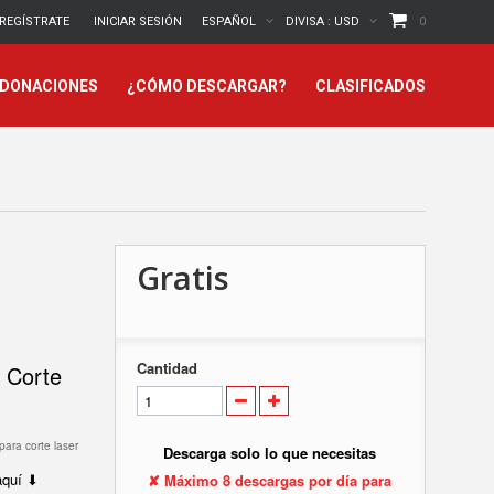
REGÍSTRATE
INICIAR SESIÓN
ESPAÑOL
DIVISA :
USD
0
 DONACIONES
¿CÓMO DESCARGAR?
CLASIFICADOS
Gratis
Cantidad
 Corte
para corte laser
Descarga solo lo que necesitas
 aquí ⬇
✘ Máximo 8 descargas por día para