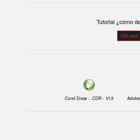
Tutorial ¿cómo d
Clic aquí
Corel Draw - .CDR - V13
Adobe I