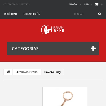
0
CONTACTE CON NOSOTROS
ESPAÑOL
USD
REGÍSTRATE
INICIAR SESIÓN
CATEGORÍAS
Archivos Gratis
Llavero Luigi