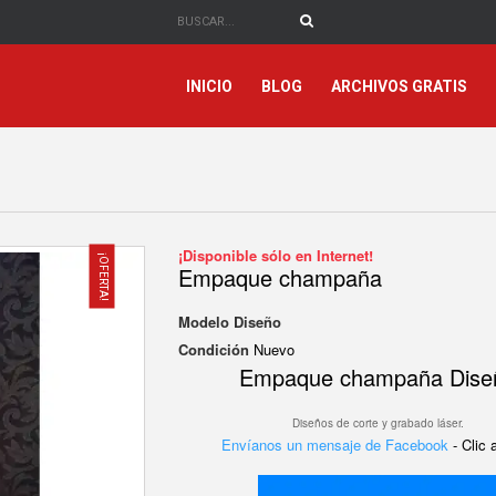
INICIO
BLOG
ARCHIVOS GRATIS
¡Disponible sólo en Internet!
¡OFERTA!
Empaque champaña
Modelo
Diseño
Condición
Nuevo
Empaque champaña Dise
Diseños de corte y grabado láser.
Envíanos un mensaje de Facebook
- Clic