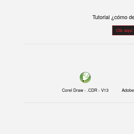
Tutorial ¿cómo d
Clic aquí
Corel Draw - .CDR - V13
Adobe I