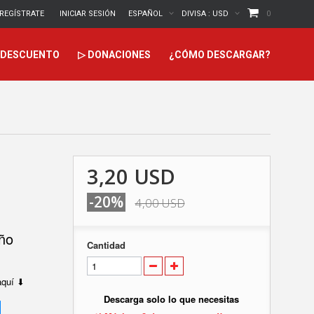
REGÍSTRATE
INICIAR SESIÓN
ESPAÑOL
DIVISA :
USD
0
DESCUENTO
▷ DONACIONES
¿CÓMO DESCARGAR?
3,20 USD
-20%
4,00 USD
ño
Cantidad
 aquí ⬇
Descarga solo lo que necesitas