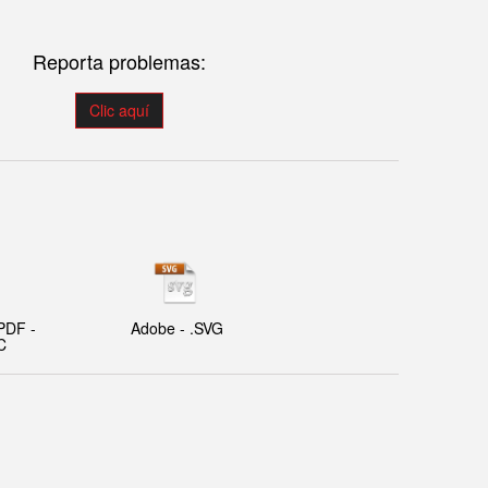
Reporta problemas:
Clic aquí
PDF -
Adobe - .SVG
C